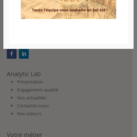
contact@analytic-lab.com
04 67 92 16 35
Analytic Lab
Présentation
Engagement qualité
Nos actualités
Contactez-nous
Nos valeurs
Votre métier