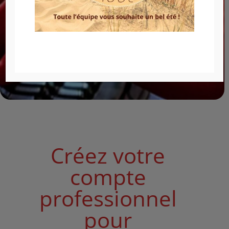
consommables et
matériels de
laboratoire ?
Créez votre
compte
professionnel
pour