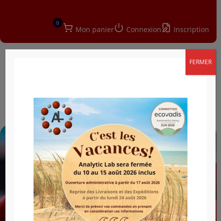
0
Mon panier
Connexion
Inscription
FERMER
a
Comment acheter en
ligne vos produits
chimiques,