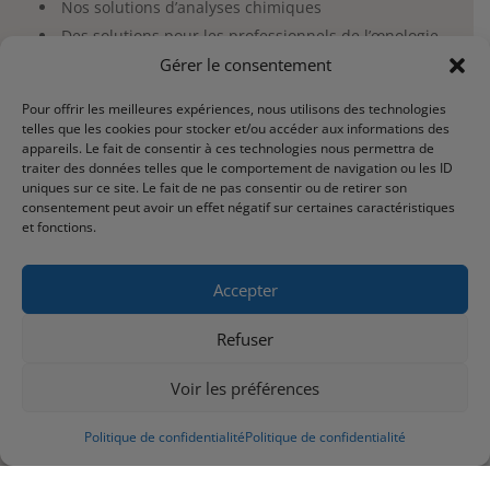
Nos solutions d’analyses chimiques
Des solutions pour les professionnels de l’œnologie
Gérer le consentement
Nos produits et services
Pour offrir les meilleures expériences, nous utilisons des technologies
telles que les cookies pour stocker et/ou accéder aux informations des
Produits chimiques
appareils. Le fait de consentir à ces technologies nous permettra de
Matériels & consommables
traiter des données telles que le comportement de navigation ou les ID
uniques sur ce site. Le fait de ne pas consentir ou de retirer son
Promotions
consentement peut avoir un effet négatif sur certaines caractéristiques
Nos marques distribuées
et fonctions.
Stockage de produits chimiques
Date de péremption en laboratoire
Accepter
Référencement produits
Refuser
Espace client et commande
Voir les préférences
Mon compte
Politique de confidentialité
Politique de confidentialité
Mon panier
Mes commandes