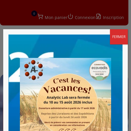
0
Mon panier
Connexion
Inscription
FERMER
a
Distributeur de matériel
de laboratoire :
découvrez le MultiLab®