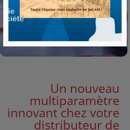
Pro IDS, l’outil idéal pour
les mesures
multiparamètres
Un nouveau
multiparamètre
innovant chez votre
distributeur de