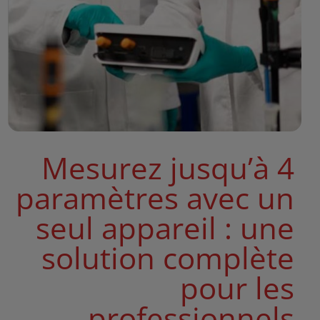
Mesurez jusqu’à 4
paramètres avec un
seul appareil : une
solution complète
pour les
professionnels