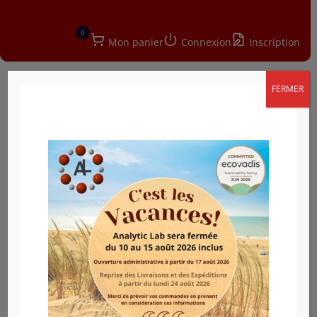
0
Mon panier
Connexion
Inscription
FERMER
a
Vous avez une demande de SAV ou une demande
spéciale : Analytic Lab propose une gamme de
services.
N’hésitez pas à nous contacter pour toute
question.